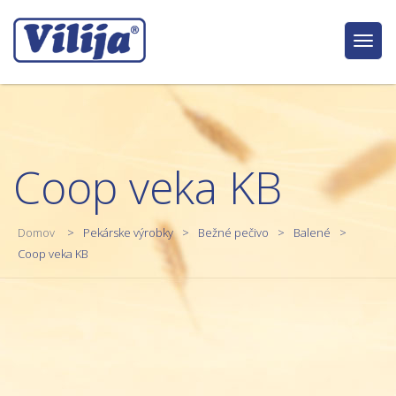
Togg
navig
Coop veka KB
Domov
Pekárske výrobky
Bežné pečivo
Balené
Coop veka KB