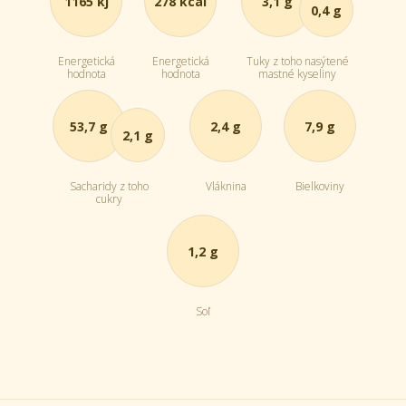
1165 kj
278 kcal
3,1 g
0,4 g
Energetická
Energetická
Tuky z toho nasýtené
hodnota
hodnota
mastné kyseliny
53,7 g
2,4 g
7,9 g
2,1 g
Sacharidy z toho
Vláknina
Bielkoviny
cukry
1,2 g
Soľ