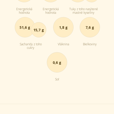
Energetická
Energetická
Tuky z toho nasýtené
hodnota
hodnota
mastné kyseliny
51,6 g
1,8 g
7,6 g
15,7 g
Sacharidy z toho
Vláknina
Bielkoviny
cukry
0,6 g
Soľ