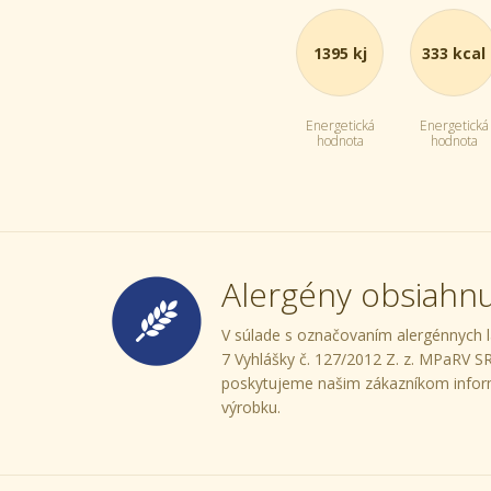
1395 kj
333 kcal
Energetická
Energetická
hodnota
hodnota
Alergény obsiahn
V súlade s označovaním alergénnych lá
7 Vyhlášky č. 127/2012 Z. z. MPaRV S
poskytujeme našim zákazníkom infor
výrobku.