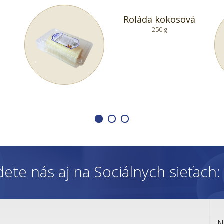
Roláda kokosová
250 g
dete nás aj na Sociálnych sieťach
N