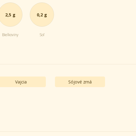
2,5 g
0,2 g
Bielkoviny
Soľ
Vajcia
Sójové zrná