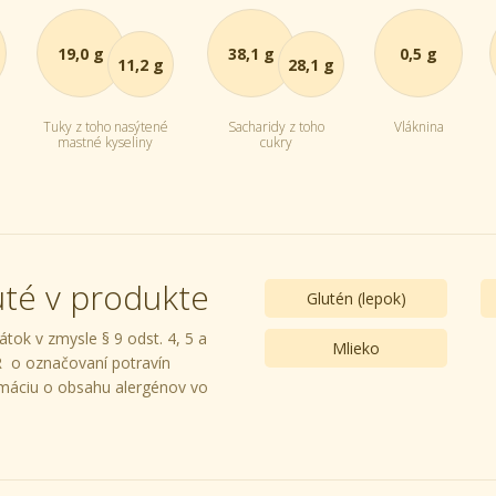
19,0 g
38,1 g
0,5 g
11,2 g
28,1 g
Tuky z toho nasýtené
Sacharidy z toho
Vláknina
mastné kyseliny
cukry
uté v produkte
Glutén (lepok)
tok v zmysle § 9 odst. 4, 5 a
Mlieko
R o označovaní potravín
máciu o obsahu alergénov vo