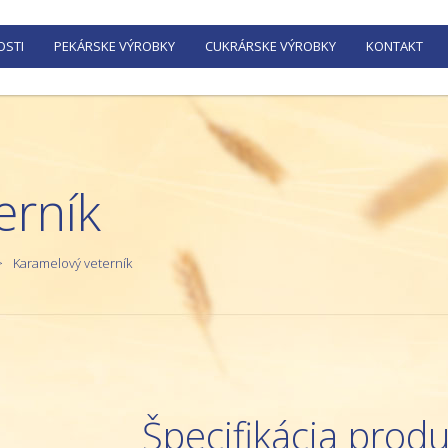
OSTI
PEKÁRSKE VÝROBKY
CUKRÁRSKE VÝROBKY
KONTAKT
erník
Karamelový veterník
Špecifikácia prod