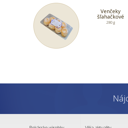
Venčeky
šľahačkové
280 g
Náj
Pekárske výrobky
Vilija aktuality