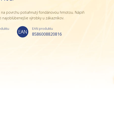
u na povrchu potiahnutý fondánovou hmotou. Náplň
 najobľúbenejšie výrobky u zákazníkov.
oduktu
EAN produktu
8586008820816