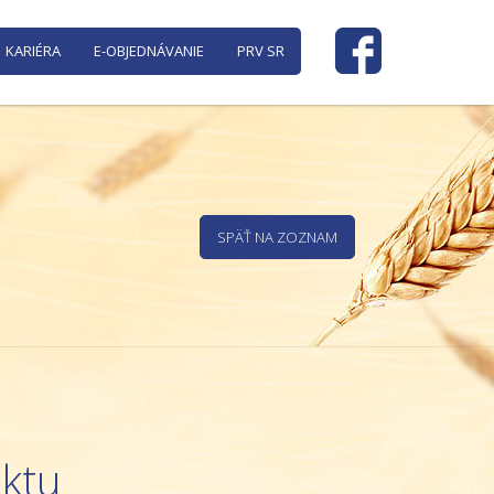
KARIÉRA
E-OBJEDNÁVANIE
PRV SR
SPÄŤ NA ZOZNAM
uktu