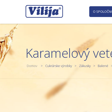
O SPOLOČN
Karamelový vet
Domov
Cukrárske výrobky
Zákusky
Balené