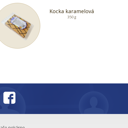
Kocka karamelová
350 g
:
aše pekárne