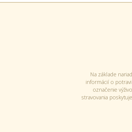
Na základe naria
informácií o potra
označenie výživo
stravovania poskytuj