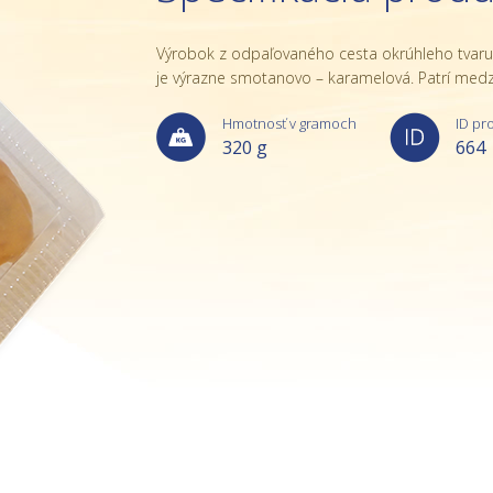
Výrobok z odpaľovaného cesta okrúhleho tvar
je výrazne smotanovo – karamelová. Patrí medzi
Hmotnosť v gramoch
ID pr
320 g
664