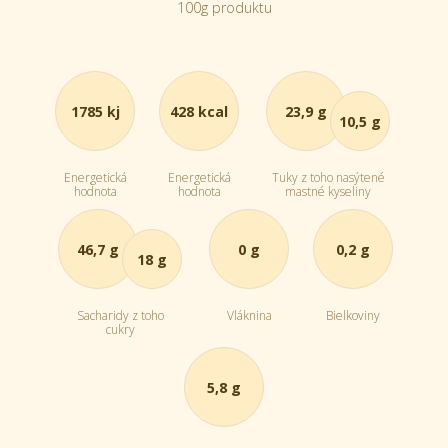
100g produktu
1785 kj
428 kcal
23,9 g
10,5 g
Energetická
Energetická
Tuky z toho nasýtené
hodnota
hodnota
mastné kyseliny
46,7 g
0 g
0,2 g
18 g
Sacharidy z toho
Vláknina
Bielkoviny
cukry
5,8 g