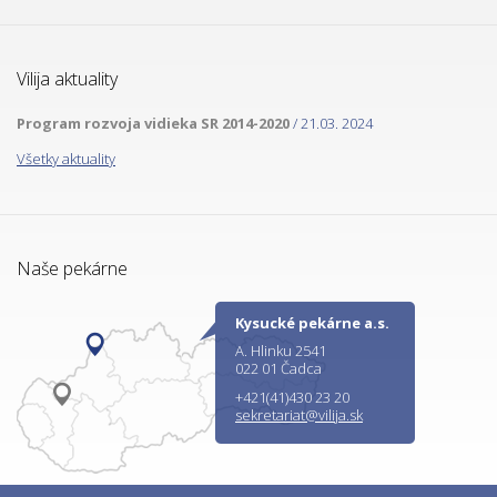
Vilija aktuality
Program rozvoja vidieka SR 2014-2020
/ 21.03. 2024
Všetky aktuality
Naše pekárne
Kysucké pekárne a.s.
A. Hlinku 2541
022 01 Čadca
+421(41)430 23 20
sekretariat@vilija.sk