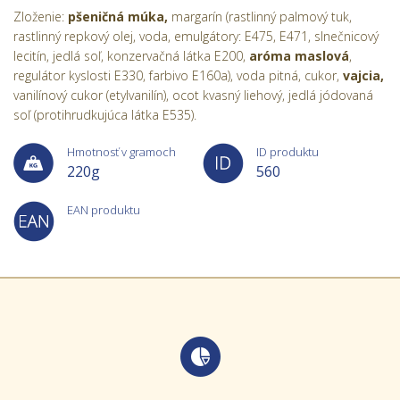
Zloženie:
pšeničná múka,
margarín (rastlinný palmový tuk,
rastlinný repkový olej, voda, emulgátory: E475, E471, slnečnicový
lecitín, jedlá soľ, konzervačná látka E200,
aróma maslová
,
regulátor kyslosti E330, farbivo E160a), voda pitná, cukor,
vajcia,
vanilínový cukor (etylvanilín), ocot kvasný liehový, jedlá jódovaná
soľ (protihrudkujúca látka E535).
Hmotnosť v gramoch
ID produktu
220g
560
EAN produktu