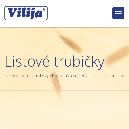
Togg
navig
Listové trubičky
Domov
Cukrárske výrobky
Čajové pečivo
Listové trubičky