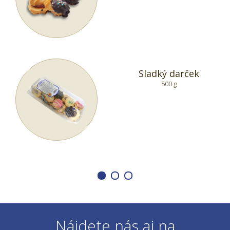
Sladký darček
500 g
Nájdete nás aj na