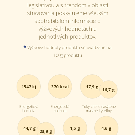
legislatívou a s trendom v oblasti
stravovania poskytujeme všetkým
spotrebiteľom informácie o
výživových hodnotách u
jednotlivých produktov.
*
Výživové hodnoty produktu sú uvádzané na
100g produktu
1547 kj
370 kcal
17,9 g
16,7 g
Energetická
Energetická
Tuky z toho nasýtené
hodnota
hodnota
mastné kyseliny
44,7 g
1,5 g
4,6 g
23,9 g