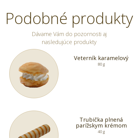
Podobné produkty
Dávame Vám do pozornosti aj
nasledujúce produkty
Veterník karamelový
80 g
Trubička plnená
parížskym krémom
40 g