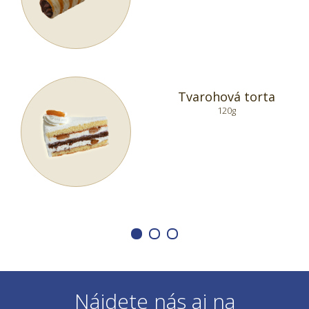
Tvarohová torta
120g
Nájdete nás aj na