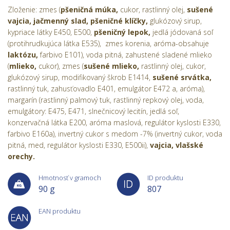
Zloženie: zmes (
pšeničná múka,
cukor, rastlinný olej,
sušené
vajcia, jačmenný slad, pšeničné klíčky,
glukózový sirup,
kypriace látky E450, E500,
pšeničný lepok,
jedlá jódovaná soľ
(protihrudkujúca látka E535), zmes korenia, aróma-obsahuje
laktózu,
farbivo E101), voda pitná, zahustené sladené mlieko
(
mlieko,
cukor), zmes (
sušené mlieko,
rastlinný olej, cukor,
glukózový sirup, modifikovaný škrob E1414,
sušené srvátka,
rastlinný tuk, zahusťovadlo E401, emulgátor E472 a, aróma),
margarín (rastlinný palmový tuk, rastlinný repkový olej, voda,
emulgátory: E475, E471, slnečnicový lecitín, jedlá soľ,
konzervačná látka E200, aróma maslová, regulátor kyslosti E330,
farbivo E160a), invertný cukor s medom -7% (invertný cukor, voda
pitná, med, regulátor kyslosti E330, E500ii),
vajcia, vlašské
orechy.
Hmotnosť v gramoch
ID produktu
90 g
807
EAN produktu