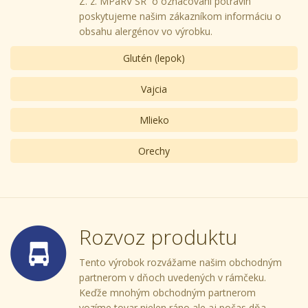
Z. z. MPaRV SR o označovaní potravín
poskytujeme našim zákazníkom informáciu o
obsahu alergénov vo výrobku.
Glutén (lepok)
Vajcia
Mlieko
Orechy
Rozvoz produktu
Tento výrobok rozvážame našim obchodným
partnerom v dňoch uvedených v rámčeku.
Keďže mnohým obchodným partnerom
vozíme tovar nielen ráno ale aj počas dňa,