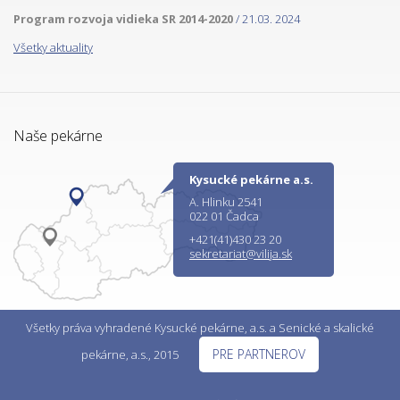
Program rozvoja vidieka SR 2014-2020
/ 21.03. 2024
Všetky aktuality
Naše pekárne
Kysucké pekárne a.s.
A. Hlinku 2541
022 01 Čadca
+421(41)430 23 20
sekretariat@vilija.sk
Všetky práva vyhradené Kysucké pekárne, a.s. a Senické a skalické
PRE PARTNEROV
pekárne, a.s., 2015