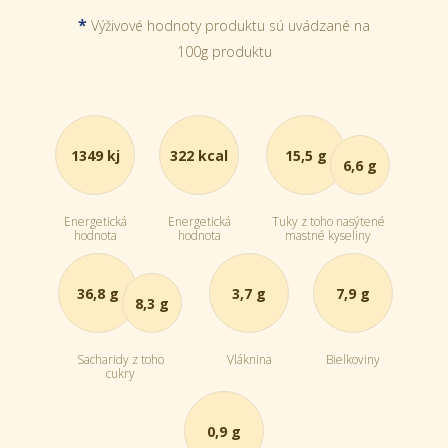
*
Výživové hodnoty produktu sú uvádzané na
100g produktu
1349 kj
322 kcal
15,5 g
6,6 g
Energetická
Energetická
Tuky z toho nasýtené
hodnota
hodnota
mastné kyseliny
36,8 g
3,7 g
7,9 g
8,3 g
Sacharidy z toho
Vláknina
Bielkoviny
cukry
0,9 g