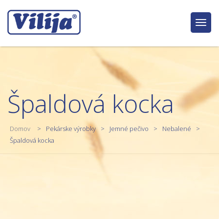
Togg
navig
Špaldová kocka
Domov
Pekárske výrobky
Jemné pečivo
Nebalené
Špaldová kocka