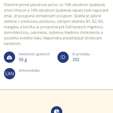
Pšeničné jemné pľundrové pečivo so 16% obsahom špaldovej
zmesi Vitason a 16% obsahom špaldovej zápary (celé napučané
zrná). Je posypaná zemiakovým posypom. Špalda je výživná
obilnina s orieškovou príchuťou, zdrojom vitamínu B1, B2, B3,
mangánu a horčíka. Je prospešná pre ľudí trpiacich migrénou,
aterosklerózou, cukrovkou, zvýšenou hladinou cholesterolu a
vysokého krvného tlaku. Napomáha predchádzať žlčníkovým
kameňom.
Hmotnosť v gramoch
ID produktu
50 g
332
EAN produktu