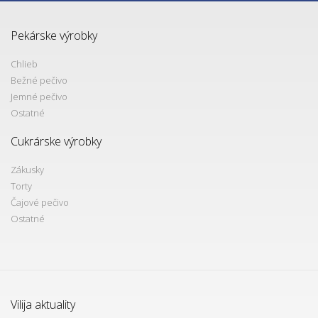
Pekárske výrobky
Chlieb
Bežné pečivo
Jemné pečivo
Ostatné
Cukrárske výrobky
Zákusky
Torty
Čajové pečivo
Ostatné
Vilija aktuality