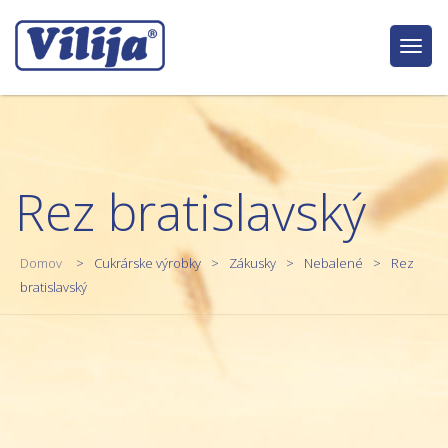
Togg
navig
Rez bratislavský
Domov
Cukrárske výrobky
Zákusky
Nebalené
Rez
bratislavský