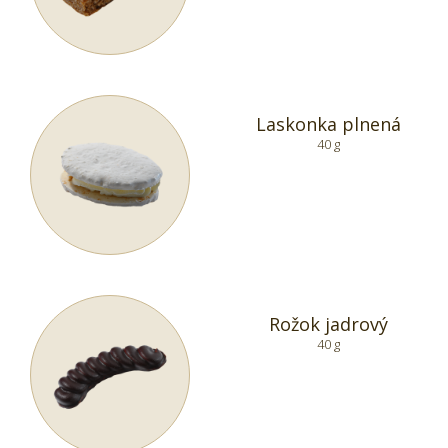
Laskonka plnená
40 g
Rožok jadrový
40 g