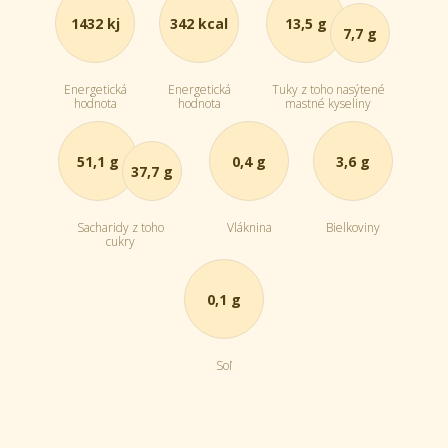
1432 kj
342 kcal
13,5 g
7,7 g
Energetická
Energetická
Tuky z toho nasýtené
hodnota
hodnota
mastné kyseliny
51,1 g
0,4 g
3,6 g
37,7 g
Sacharidy z toho
Vláknina
Bielkoviny
cukry
0,1 g
Soľ